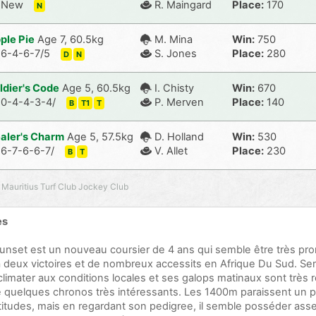
New
R. Maingard
Place:
170
N
ple Pie
Age 7, 60.5kg
M. Mina
Win:
750
6-4-6-7/5
S. Jones
Place:
280
D
N
ldier's Code
Age 5, 60.5kg
I. Chisty
Win:
670
0-4-4-3-4/
P. Merven
Place:
140
B
T1
T
aler's Charm
Age 5, 57.5kg
D. Holland
Win:
530
6-7-6-6-7/
V. Allet
Place:
230
B
T
 Mauritius Turf Club Jockey Club
es
nset est un nouveau coursier de 4 ans qui semble être très prom
 deux victoires et de nombreux accessits en Afrique Du Sud. Sem
climater aux conditions locales et ses galops matinaux sont très 
sé quelques chronos très intéressants. Les 1400m paraissent un 
itudes, mais en regardant son pedigree, il semble posséder asse