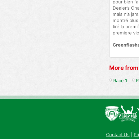
pour bien fa
Dealer’s Cha
mais n’a jama
montré plus 
tiré la prem
première vic
Greenflashs
More from
Race 1
R
Contact Us
|
Pr