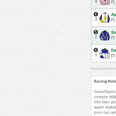
4
Ap
3
So
2
De
1
Racing data from
Racing Not
Greenflashsu
compte déjà
très bien ac
ayant réali
pour ces apt