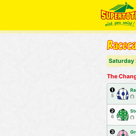
Saturday 
The Chang
Ra
5
St
6
Gr