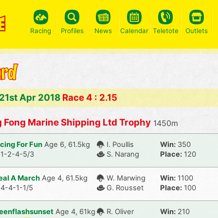
Racing
Profiles
News
Calendar
Teletote
Outlets
21st Apr 2018
Race 4 : 2.15
 Fong Marine Shipping Ltd Trophy
1450m
cing For Fun
Age 6, 61.5kg
I. Poullis
Win:
350
1-2-4-5/3
S. Narang
Place:
120
eal A March
Age 4, 61.5kg
W. Marwing
Win:
1100
4-4-1-1/5
G. Rousset
Place:
100
eenflashsunset
Age 4, 61kg
R. Oliver
Win:
210