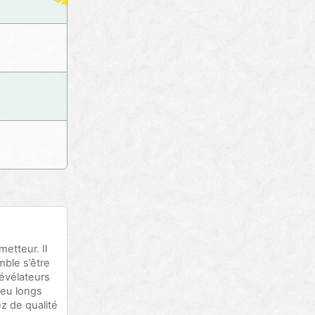
etteur. Il
ble s’être
révélateurs
peu longs
z de qualité