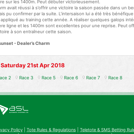
ire sur les 1400m. Peut débuter victorieusement.
rm avait réussi à s’offrir une victoire la saison passée dans un 
is pu confirmer par la suite. L’intersaison lui a été très bénéfique e
appliqué au training cette année. A réaliser quelques galops inté
ière ligne et les 1400m sont excellentes pour une reprise. Peut off
toire à son entraîneur cette saison.
unset - Dealer’s Charm
 Saturday 21st Apr 2018
ace 2
Race 3
Race 5
Race 6
Race 7
Race 8
ivacy Policy
|
Tote Rules & Regulations
|
Teletote & SMS Betting Rul