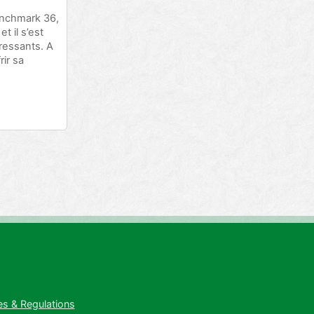
benchmark 36,
t il s’est
ressants. A
rir sa
es & Regulations